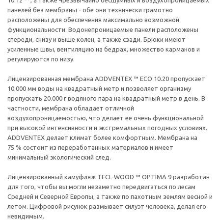
10.12 ™ , а также чрезвычайно бесшумных и воздухопроницаемых
панелей без мембраны - обе они технически грамотно
расположены для обеспечения максимально возможной
функциональности. Водонепроницаемые панели расположены
спереди, снизу и выше колен, а также сзади. Брюки имеют
усиленные швы, вентиляцию на бедрах, множество карманов и
регулируются по низу.
Лицензированная мембрана ADDVENTEX ™ ECO 10.20 пропускает
10.000 мм воды на квадратный метр и позволяет организму
пропускать 20.000 г водяного пара на квадратный метр в день. В
частности, мембрана обладает отличной
воздухопроницаемостью, что делает ее очень функциональной
при высокой интенсивности и экстремальных погодных условиях.
ADDVENTEX делает климат более комфортным. Мембрана на
75 % состоит из переработанных материалов и имеет
минимальный экологический след.
Лицензированный камуфляж TECL-WOOD ™ OPTIMA 9 разработан
для того, чтобы вы могли незаметно передвигаться по лесам
Средней и Северной Европы, а также по пахотным землям весной и
летом. Цифровой рисунок размывает силуэт человека, делая его
невидимым.