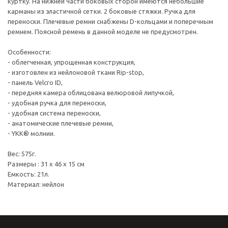
куртку. На нижней части боковых сторон имеются небольшие
карманы из эластичной сетки. 2 боковые стяжки. Ручка для
переноски. Плечевые ремни снабжены D-кольцами и поперечным
ремнем. Поясной ремень в данной моделе не предусмотрен.
Особенности:
- облегченная, упрощенная конструкция,
- изготовлен из нейлоновой ткани Rip-stop,
- панель Velcro ID,
- передняя камера облицована велюровой липучкой,
- удобная ручка для переноски,
- удобная система переноски,
- анатомические плечевые ремни,
- YKK® молнии.
Вес: 575г.
Размеры : 31 х 46 x 15 см
Емкость: 21л.
Материал: нейлон