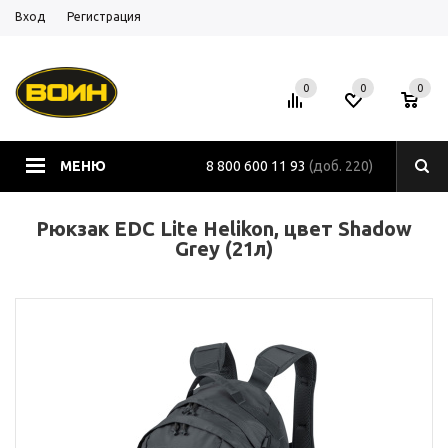
Вход
Регистрация
0
0
0
МЕНЮ
8 800 600 11 93
(доб. 220)
Рюкзак EDC Lite Helikon, цвет Shadow
Grey (21л)