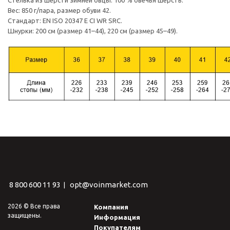
Стелька из шерсти зимней овцы: 100 % овечья шерсть.
Вес: 850 г/пара, размер обуви 42.
Стандарт: EN ISO 20347 E CI WR SRC.
Шнурки: 200 см (размер 41–44), 220 см (размер 45–49).
8 800 600 11 93
opt@voinmarket.com
|
2026 © Все права
Компания
защищены.
Информация
Покупателям