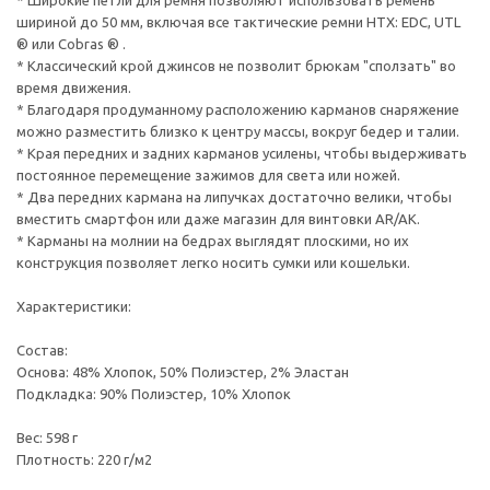
* Широкие петли для ремня позволяют использовать ремень
шириной до 50 мм, включая все тактические ремни HTX: EDC, UTL
® или Cobras ® .
* Классический крой джинсов не позволит брюкам "сползать" во
время движения.
* Благодаря продуманному расположению карманов снаряжение
можно разместить близко к центру массы, вокруг бедер и талии.
* Края передних и задних карманов усилены, чтобы выдерживать
постоянное перемещение зажимов для света или ножей.
* Два передних кармана на липучках достаточно велики, чтобы
вместить смартфон или даже магазин для винтовки AR/AK.
* Карманы на молнии на бедрах выглядят плоскими, но их
конструкция позволяет легко носить сумки или кошельки.
Характеристики:
Состав:
Основа: 48% Хлопок, 50% Полиэстер, 2% Эластан
Подкладка: 90% Полиэстер, 10% Хлопок
Вес: 598 г
Плотность: 220 г/м2