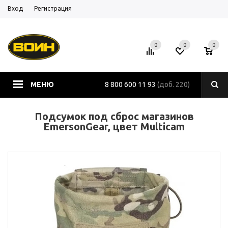
Вход
Регистрация
0
0
0
МЕНЮ
8 800 600 11 93
(доб. 220)
Подсумок под сброс магазинов
EmersonGear, цвет Multicam