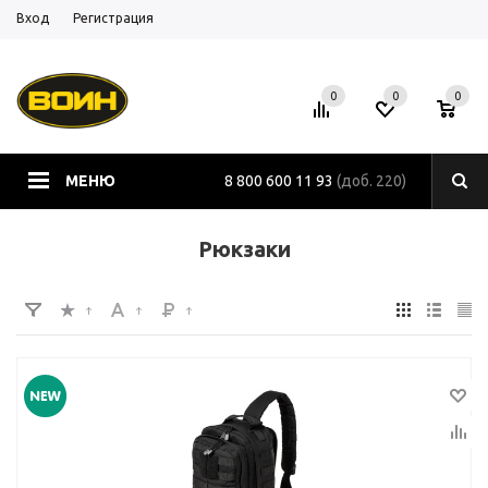
Вход
Регистрация
0
0
0
МЕНЮ
8 800 600 11 93
(доб. 220)
Рюкзаки